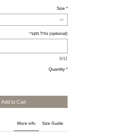
Size
*
גודל מקורי (optional)
0/11
Quantity
*
Add to Cart
More info
Size Guide: