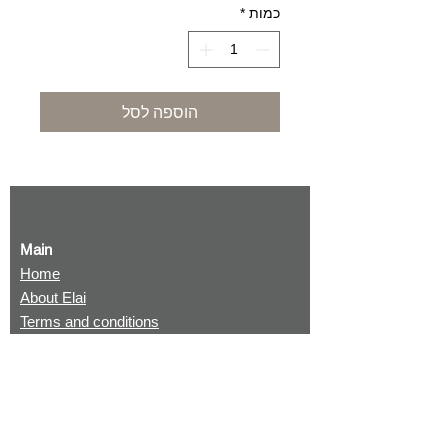
כמות
*
הוספה לסל
Main
Home
About Elai
Terms and conditions
Returning items
Shop
Original paintings
Prints
Be Unique