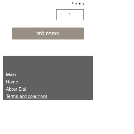
כמות
*
הוספה לסל
Main
Home
About Elai
Terms and conditions
Returning items
Shop
Original paintings
Prints
Be Unique