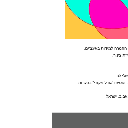
ההמרה למידות באינצ'ים.
ת צינור.
לי לבן.
הוסיפו "גודל מקורי" בהערות.