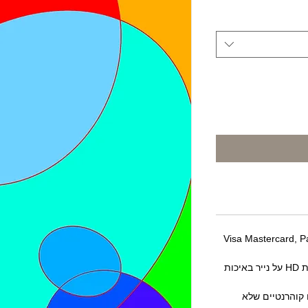
ח ומהימן עם Visa Mastercard, PayPay
כל ההדפסים שלנו מודפסים באיכות HD על נייר באיכות
עים קוהרנטיים שלא