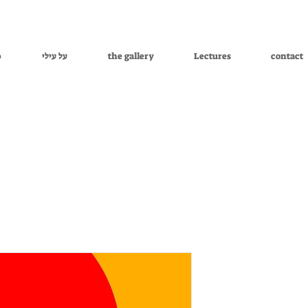
contact
Lectures
the gallery
על עילי
p