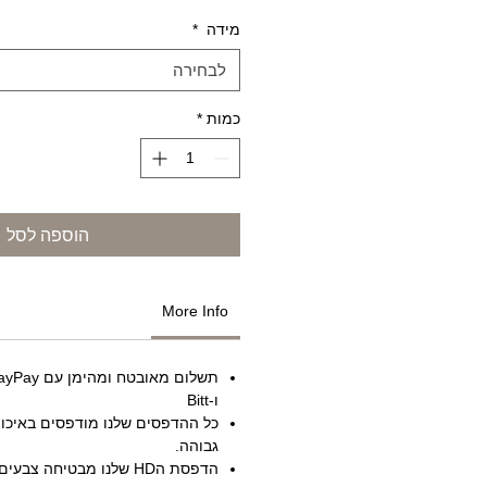
מידה
*
לבחירה
כמות
*
הוספה לסל
More Info
תשלום מאובט
ו-Bitt
גבוהה.
הדפסת הHD שלנו מבטיחה צב