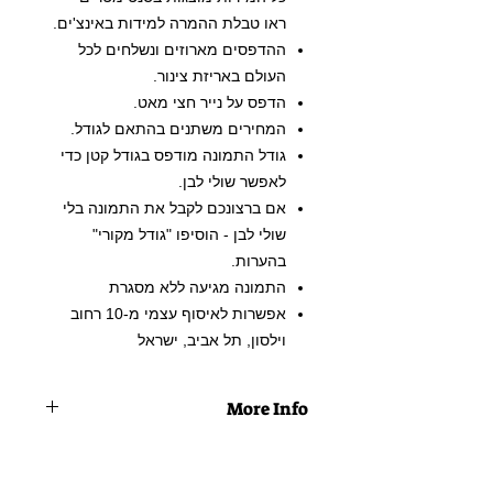
ראו טבלת ההמרה למידות באינצ'ים.
ההדפסים מארוזים ונשלחים לכל
העולם באריזת צינור.
הדפס על נייר חצי מאט.
המחירים משתנים בהתאם לגודל.
גודל התמונה מודפס בגודל קטן כדי
לאפשר שולי לבן.
אם ברצונכם לקבל את התמונה בלי
שולי לבן - הוסיפו "גודל מקורי"
בהערות.
התמונה מגיעה ללא מסגרת
אפשרות לאיסוף עצמי מ-10 רחוב
וילסון, תל אביב, ישראל
More Info
תשלום מאובטח ומהימן עם Visa
Mastercard, PayPay ו-Bitt